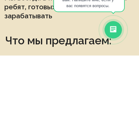
вас появятся вопросы.