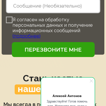
Алексей Антонов
Здравствуйте! Готов помочь
вам. Напишите мне, если у